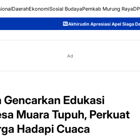
ional
Daerah
Ekonomi
Sosial Budaya
Pemkab Murung Raya
DP
Akhirudin Apresiasi Apel Siaga Darurat Karhutla, Dorong
Ad
 Gencarkan Edukasi
sa Muara Tupuh, Perkuat
rga Hadapi Cuaca