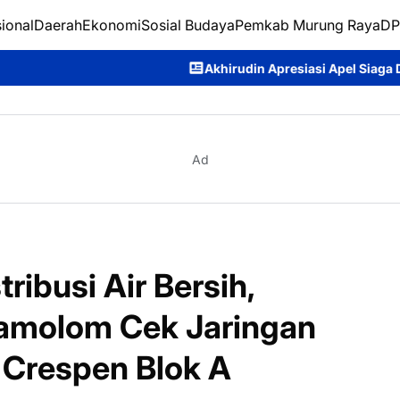
ional
Daerah
Ekonomi
Sosial Budaya
Pemkab Murung Raya
DP
Akhirudin Apresiasi Apel Siaga Darurat Karhutla, Doro
Ad
ribusi Air Bersih,
molom Cek Jaringan
 Crespen Blok A