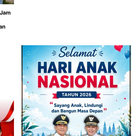
 Jam
an