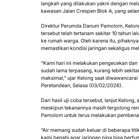
langkah yang dilakukan yakni dengan mela
kawasan Jalan Crespen Blok A, yang selam
Direktur Perumda Danum Pamolom, Kelong,
tersebut telah tertanam sekitar 10 tahun l
ke rumah warga. Oleh karena itu, pihakny
memastikan kondisi jaringan sekaligus mela
“Kami hari ini melakukan pengecekan dan uj
sudah lama terpasang, kurang lebih sekita
maksimal,” ujar Kelong saat diwawancarai 
Peretandean, Selasa (03/02/2026).
Dari hasil uji coba tersebut, lanjut Kelong,
meskipun tekanannya masih tergolong rend
Pamolom untuk terus melakukan pembenahan
“Air memang sudah keluar di beberapa titik
kami benahi agar jaringan pipa bisa berfun