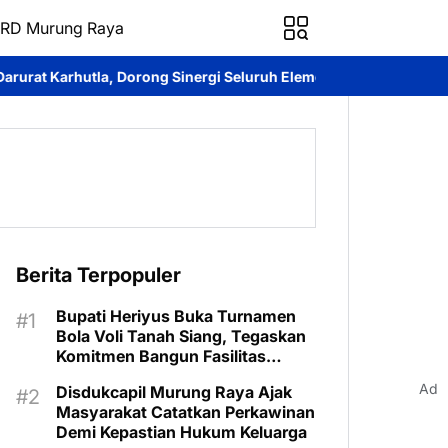
RD Murung Raya
ng Sinergi Seluruh Elemen Cegah Bencana
Imanudin Apresiasi Pe
Berita Terpopuler
Bupati Heriyus Buka Turnamen
Bola Voli Tanah Siang, Tegaskan
Komitmen Bangun Fasilitas
Olahraga
Ad
Disdukcapil Murung Raya Ajak
Masyarakat Catatkan Perkawinan
Demi Kepastian Hukum Keluarga