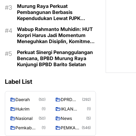
Murung Raya Perkuat
Pembangunan Berbasis
Kependudukan Lewat PJPK
2026–2030
Wabup Rahmanto Muhidin: HUT
Korpri Harus Jadi Momentum
Meneguhkan Disiplin, Komitmen
Layanan Publik, dan Inovasi
Perkuat Sinergi Penanggulangan
untuk Majukan Murung Raya
Bencana, BPBD Murung Raya
Kunjungi BPBD Barito Selatan
Label List
Daerah
DPRD
(50)
(292)
MURUNG
Hukrim
IKLAN
(1)
(1)
RAYA
PEMKAB
Nasional
News
(50)
(5)
MURA
Pemkab
PEMKAB
(1)
(546)
murung raya
MURUNG