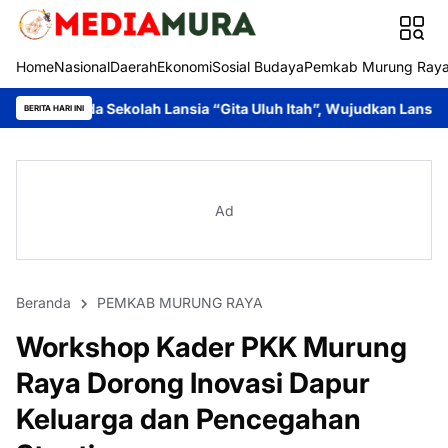
Home
Nasional
Daerah
Ekonomi
Sosial Budaya
Pemkab Murung Ray
 Lansia “Gita Uluh Itah”, Wujudkan Lansia Sehat, Mandiri, dan 
BERITA HARI INI
Ad
Beranda
PEMKAB MURUNG RAYA
Workshop Kader PKK Murung
Raya Dorong Inovasi Dapur
Keluarga dan Pencegahan