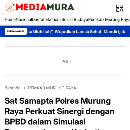
Home
Nasional
Daerah
Ekonomi
Sosial Budaya
Pemkab Murung Ray
uh Itah”, Wujudkan Lansia Sehat, Mandiri, dan Produktif
Disd
BERITA HARI INI
Ad
Beranda
PEMKAB MURUNG RAYA
Sat Samapta Polres Murung
Raya Perkuat Sinergi dengan
BPBD dalam Simulasi