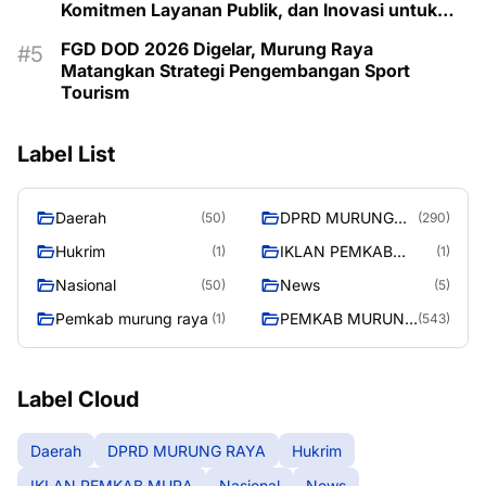
Komitmen Layanan Publik, dan Inovasi untuk
Majukan Murung Raya
FGD DOD 2026 Digelar, Murung Raya
Matangkan Strategi Pengembangan Sport
Tourism
Label List
Daerah
DPRD MURUNG
(50)
(290)
RAYA
Hukrim
IKLAN PEMKAB
(1)
(1)
MURA
Nasional
News
(50)
(5)
Pemkab murung raya
PEMKAB MURUNG
(1)
(543)
RAYA
Label Cloud
Daerah
DPRD MURUNG RAYA
Hukrim
IKLAN PEMKAB MURA
Nasional
News