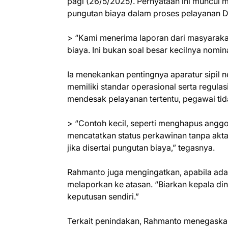
pagi (26/5/2025). Pernyataan ini muncul 
pungutan biaya dalam proses pelayanan D
> “Kami menerima laporan dari masyarakat
biaya. Ini bukan soal besar kecilnya nomina
Ia menekankan pentingnya aparatur sipil
memiliki standar operasional serta regula
mendesak pelayanan tertentu, pegawai tid
> “Contoh kecil, seperti menghapus anggo
mencatatkan status perkawinan tanpa akta 
jika disertai pungutan biaya,” tegasnya.
Rahmanto juga mengingatkan, apabila ada
melaporkan ke atasan. “Biarkan kepala di
keputusan sendiri.”
Terkait penindakan, Rahmanto menegaska