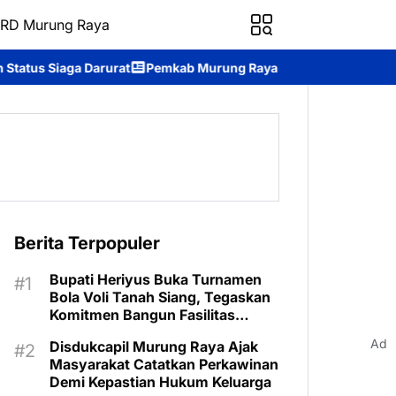
RD Murung Raya
rat
Pemkab Murung Raya Wisuda Sekolah Lansia “Gita Uluh Itah”
Berita Terpopuler
Bupati Heriyus Buka Turnamen
Bola Voli Tanah Siang, Tegaskan
Komitmen Bangun Fasilitas
Olahraga
Ad
Disdukcapil Murung Raya Ajak
Masyarakat Catatkan Perkawinan
Demi Kepastian Hukum Keluarga