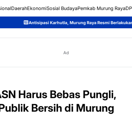
ional
Daerah
Ekonomi
Sosial Budaya
Pemkab Murung Raya
DP
sipasi Karhutla, Murung Raya Resmi Berlakukan Status Siaga Daru
Ad
SN Harus Bebas Pungli,
Publik Bersih di Murung