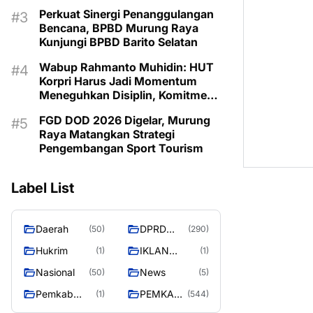
Perkuat Sinergi Penanggulangan
Bencana, BPBD Murung Raya
Kunjungi BPBD Barito Selatan
Wabup Rahmanto Muhidin: HUT
Korpri Harus Jadi Momentum
Meneguhkan Disiplin, Komitmen
Layanan Publik, dan Inovasi
FGD DOD 2026 Digelar, Murung
untuk Majukan Murung Raya
Raya Matangkan Strategi
Pengembangan Sport Tourism
Label List
Daerah
DPRD
(50)
(290)
MURUNG
Hukrim
IKLAN
(1)
(1)
RAYA
PEMKAB
Nasional
News
(50)
(5)
MURA
Pemkab
PEMKAB
(1)
(544)
murung raya
MURUNG