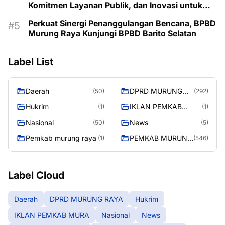
Komitmen Layanan Publik, dan Inovasi untuk
Majukan Murung Raya
Perkuat Sinergi Penanggulangan Bencana, BPBD
Murung Raya Kunjungi BPBD Barito Selatan
Label List
Daerah
DPRD MURUNG
(50)
(292)
RAYA
Hukrim
IKLAN PEMKAB
(1)
(1)
MURA
Nasional
News
(50)
(5)
Pemkab murung raya
PEMKAB MURUNG
(1)
(546)
RAYA
Label Cloud
Daerah
DPRD MURUNG RAYA
Hukrim
IKLAN PEMKAB MURA
Nasional
News