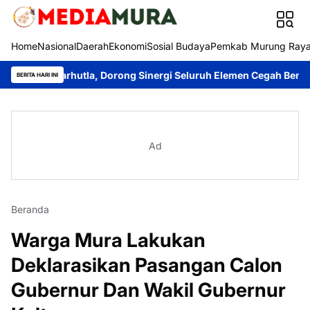
Home
Nasional
Daerah
Ekonomi
Sosial Budaya
Pemkab Murung Ray
t Karhutla, Dorong Sinergi Seluruh Elemen Cegah Bencana
Imanu
BERITA HARI INI
Ad
Beranda
Warga Mura Lakukan
Deklarasikan Pasangan Calon
Gubernur Dan Wakil Gubernur