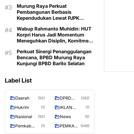
Murung Raya Perkuat
Pembangunan Berbasis
Kependudukan Lewat PJPK
2026–2030
Wabup Rahmanto Muhidin: HUT
Korpri Harus Jadi Momentum
Meneguhkan Disiplin, Komitmen
Layanan Publik, dan Inovasi
Perkuat Sinergi Penanggulangan
untuk Majukan Murung Raya
Bencana, BPBD Murung Raya
Kunjungi BPBD Barito Selatan
Label List
Daerah
DPRD
(50)
(292)
MURUNG
Hukrim
IKLAN
(1)
(1)
RAYA
PEMKAB
Nasional
News
(50)
(5)
MURA
Pemkab
PEMKAB
(1)
(546)
murung raya
MURUNG