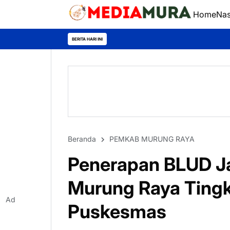
Home
Nas
Akhirudin Apres
BERITA HARI INI
Beranda
PEMKAB MURUNG RAYA
Penerapan BLUD Ja
Murung Raya Ting
Ad
Puskesmas