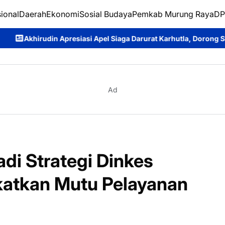
ional
Daerah
Ekonomi
Sosial Budaya
Pemkab Murung Raya
DP
iasi Apel Siaga Darurat Karhutla, Dorong Sinergi Seluruh Eleme
Ad
di Strategi Dinkes
katkan Mutu Pelayanan