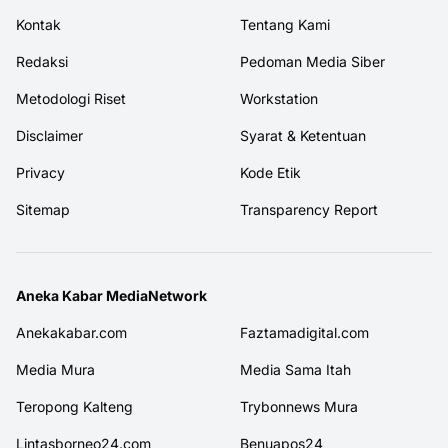
Kontak
Tentang Kami
Redaksi
Pedoman Media Siber
Metodologi Riset
Workstation
Disclaimer
Syarat & Ketentuan
Privacy
Kode Etik
Sitemap
Transparency Report
Aneka Kabar MediaNetwork
Anekakabar.com
Faztamadigital.com
Media Mura
Media Sama Itah
Teropong Kalteng
Trybonnews Mura
Lintasborneo24.com
Benuapos24