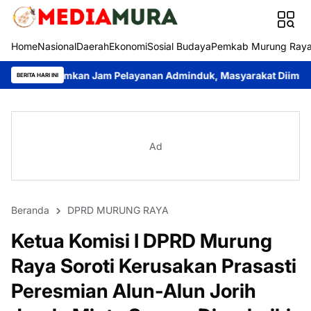
Home
Nasional
Daerah
Ekonomi
Sosial Budaya
Pemkab Murung Ray
an Jam Pelayanan Adminduk, Masyarakat Diimbau Sesuaikan Wa
BERITA HARI INI
Ad
Beranda
DPRD MURUNG RAYA
Ketua Komisi I DPRD Murung
Raya Soroti Kerusakan Prasasti
Peresmian Alun-Alun Jorih