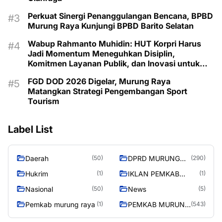
Perkuat Sinergi Penanggulangan Bencana, BPBD
Murung Raya Kunjungi BPBD Barito Selatan
Wabup Rahmanto Muhidin: HUT Korpri Harus
Jadi Momentum Meneguhkan Disiplin,
Komitmen Layanan Publik, dan Inovasi untuk
Majukan Murung Raya
FGD DOD 2026 Digelar, Murung Raya
Matangkan Strategi Pengembangan Sport
Tourism
Label List
Daerah
DPRD MURUNG
(50)
(290)
RAYA
Hukrim
IKLAN PEMKAB
(1)
(1)
MURA
Nasional
News
(50)
(5)
Pemkab murung raya
PEMKAB MURUNG
(1)
(543)
RAYA