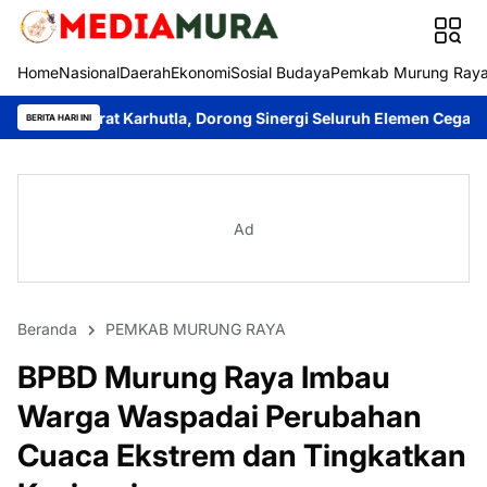
Home
Nasional
Daerah
Ekonomi
Sosial Budaya
Pemkab Murung Ray
 Karhutla, Dorong Sinergi Seluruh Elemen Cegah Bencana
Imanud
BERITA HARI INI
Ad
Beranda
PEMKAB MURUNG RAYA
BPBD Murung Raya Imbau
Warga Waspadai Perubahan
Cuaca Ekstrem dan Tingkatkan