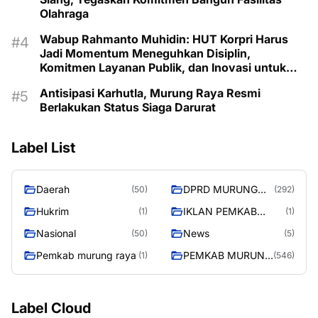
Olahraga
Wabup Rahmanto Muhidin: HUT Korpri Harus
Jadi Momentum Meneguhkan Disiplin,
Komitmen Layanan Publik, dan Inovasi untuk
Majukan Murung Raya
Antisipasi Karhutla, Murung Raya Resmi
Berlakukan Status Siaga Darurat
Label List
Daerah
DPRD MURUNG
(50)
(292)
RAYA
Hukrim
IKLAN PEMKAB
(1)
(1)
MURA
Nasional
News
(50)
(5)
Pemkab murung raya
PEMKAB MURUNG
(1)
(546)
RAYA
Label Cloud