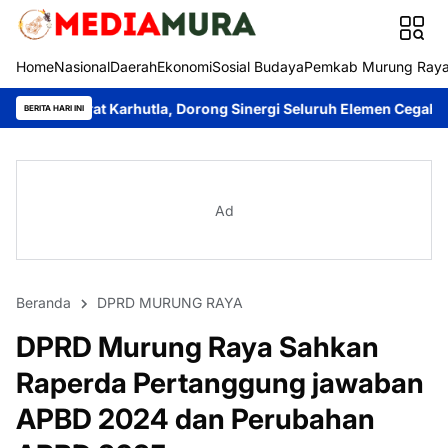
Home
Nasional
Daerah
Ekonomi
Sosial Budaya
Pemkab Murung Ray
t Karhutla, Dorong Sinergi Seluruh Elemen Cegah Bencana
Imanu
BERITA HARI INI
Ad
Beranda
DPRD MURUNG RAYA
DPRD Murung Raya Sahkan
Raperda Pertanggung jawaban
APBD 2024 dan Perubahan