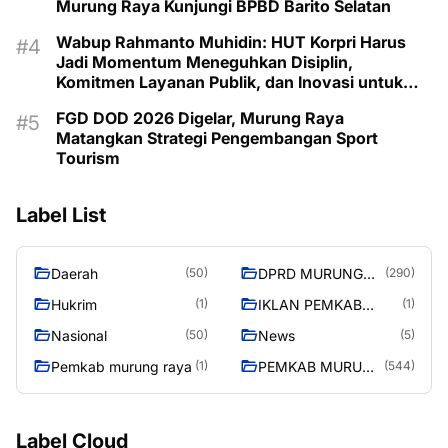
Murung Raya Kunjungi BPBD Barito Selatan
Wabup Rahmanto Muhidin: HUT Korpri Harus
Jadi Momentum Meneguhkan Disiplin,
Komitmen Layanan Publik, dan Inovasi untuk
Majukan Murung Raya
FGD DOD 2026 Digelar, Murung Raya
Matangkan Strategi Pengembangan Sport
Tourism
Label List
Daerah
DPRD MURUNG
(50)
(290)
RAYA
Hukrim
IKLAN PEMKAB
(1)
(1)
MURA
Nasional
News
(50)
(5)
Pemkab murung raya
PEMKAB MURUNG
(1)
(544)
RAYA
Label Cloud