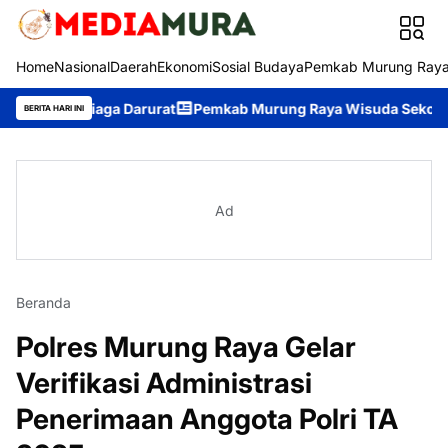
Home
Nasional
Daerah
Ekonomi
Sosial Budaya
Pemkab Murung Ray
 Siaga Darurat
Pemkab Murung Raya Wisuda Sekolah Lansia “Gita
BERITA HARI INI
Ad
Beranda
Polres Murung Raya Gelar
Verifikasi Administrasi
Penerimaan Anggota Polri TA