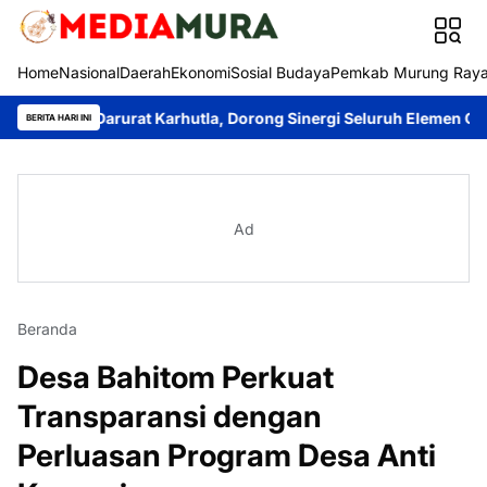
Home
Nasional
Daerah
Ekonomi
Sosial Budaya
Pemkab Murung Ray
ga Darurat Karhutla, Dorong Sinergi Seluruh Elemen Cegah Bencan
BERITA HARI INI
Ad
Beranda
Desa Bahitom Perkuat
Transparansi dengan
Perluasan Program Desa Anti