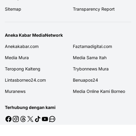
Sitemap
Transparency Report
Aneka Kabar MediaNetwork
Anekakabar.com
Faztamadigital.com
Media Mura
Media Sama Itah
Teropong Kalteng
Trybonnews Mura
Lintasborneo24.com
Benuapos24
Muranews
Media Online Kami Borneo
Terhubung dengan kami
© 2026
MITRAJASAKREATIF
. All rights reserved.