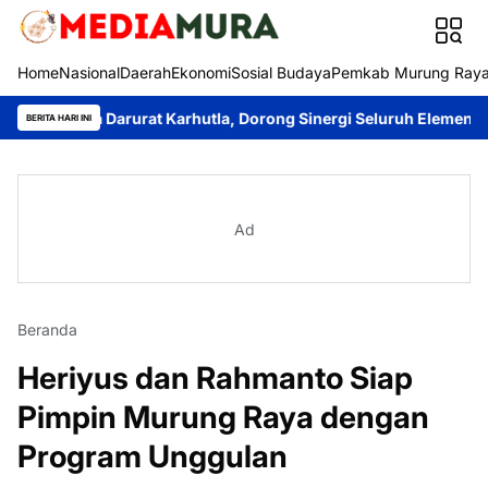
Home
Nasional
Daerah
Ekonomi
Sosial Budaya
Pemkab Murung Ray
aga Darurat Karhutla, Dorong Sinergi Seluruh Elemen Cegah Benc
BERITA HARI INI
Ad
Beranda
Heriyus dan Rahmanto Siap
Pimpin Murung Raya dengan
Program Unggulan