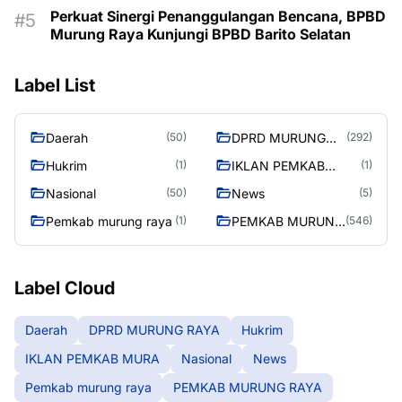
Majukan Murung Raya
Perkuat Sinergi Penanggulangan Bencana, BPBD
Murung Raya Kunjungi BPBD Barito Selatan
Label List
Daerah
DPRD MURUNG
(50)
(292)
RAYA
Hukrim
IKLAN PEMKAB
(1)
(1)
MURA
Nasional
News
(50)
(5)
Pemkab murung raya
PEMKAB MURUNG
(1)
(546)
RAYA
Label Cloud
Daerah
DPRD MURUNG RAYA
Hukrim
IKLAN PEMKAB MURA
Nasional
News
Pemkab murung raya
PEMKAB MURUNG RAYA