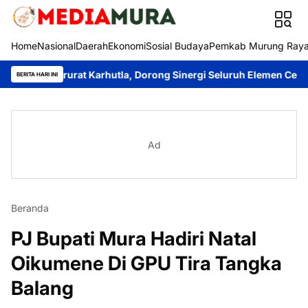
Home
Nasional
Daerah
Ekonomi
Sosial Budaya
Pemkab Murung Ray
 Darurat Karhutla, Dorong Sinergi Seluruh Elemen Cegah Bencana
BERITA HARI INI
Ad
Beranda
PJ Bupati Mura Hadiri Natal
Oikumene Di GPU Tira Tangka
Balang