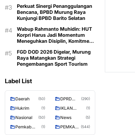
Olahraga
Perkuat Sinergi Penanggulangan
Bencana, BPBD Murung Raya
Kunjungi BPBD Barito Selatan
Wabup Rahmanto Muhidin: HUT
Korpri Harus Jadi Momentum
Meneguhkan Disiplin, Komitmen
Layanan Publik, dan Inovasi
FGD DOD 2026 Digelar, Murung
untuk Majukan Murung Raya
Raya Matangkan Strategi
Pengembangan Sport Tourism
Label List
Daerah
DPRD
(50)
(290)
MURUNG
Hukrim
IKLAN
(1)
(1)
RAYA
PEMKAB
Nasional
News
(50)
(5)
MURA
Pemkab
PEMKAB
(1)
(544)
murung raya
MURUNG