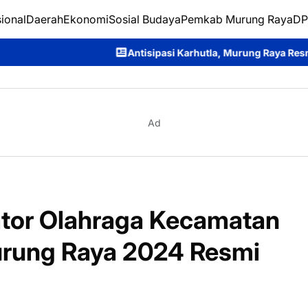
ional
Daerah
Ekonomi
Sosial Budaya
Pemkab Murung Raya
DP
Antisipasi Karhutla, Murung Raya Resmi Berlakukan Statu
Ad
tor Olahraga Kecamatan
urung Raya 2024 Resmi