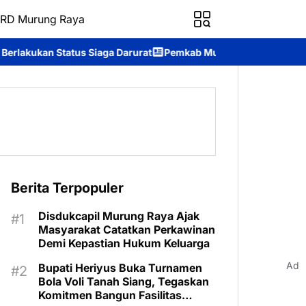
RD Murung Raya
iaga Darurat
Pemkab Murung Raya Wisuda Sekolah Lansia “Gita U
Berita Terpopuler
Disdukcapil Murung Raya Ajak
Masyarakat Catatkan Perkawinan
Demi Kepastian Hukum Keluarga
Ad
Bupati Heriyus Buka Turnamen
Bola Voli Tanah Siang, Tegaskan
Komitmen Bangun Fasilitas