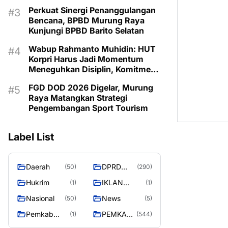
Olahraga
Perkuat Sinergi Penanggulangan
Bencana, BPBD Murung Raya
Kunjungi BPBD Barito Selatan
Wabup Rahmanto Muhidin: HUT
Korpri Harus Jadi Momentum
Meneguhkan Disiplin, Komitmen
Layanan Publik, dan Inovasi
FGD DOD 2026 Digelar, Murung
untuk Majukan Murung Raya
Raya Matangkan Strategi
Pengembangan Sport Tourism
Label List
Daerah
DPRD
(50)
(290)
MURUNG
Hukrim
IKLAN
(1)
(1)
RAYA
PEMKAB
Nasional
News
(50)
(5)
MURA
Pemkab
PEMKAB
(1)
(544)
murung raya
MURUNG