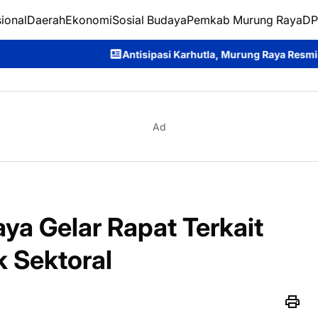
ional
Daerah
Ekonomi
Sosial Budaya
Pemkab Murung Raya
DP
Antisipasi Karhutla, Murung Raya Resmi Berlakukan Status S
Ad
a Gelar Rapat Terkait
k Sektoral