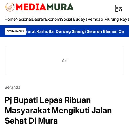
Home
Nasional
Daerah
Ekonomi
Sosial Budaya
Pemkab Murung Ray
a Darurat Karhutla, Dorong Sinergi Seluruh Elemen Cegah Bencana
BERITA HARI INI
Ad
Beranda
Pj Bupati Lepas Ribuan
Masyarakat Mengikuti Jalan
Sehat Di Mura