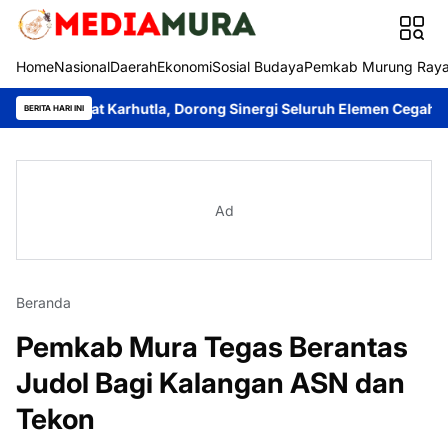
Home
Nasional
Daerah
Ekonomi
Sosial Budaya
Pemkab Murung Ray
urat Karhutla, Dorong Sinergi Seluruh Elemen Cegah Bencana
Im
BERITA HARI INI
Ad
Beranda
Pemkab Mura Tegas Berantas
Judol Bagi Kalangan ASN dan
Tekon