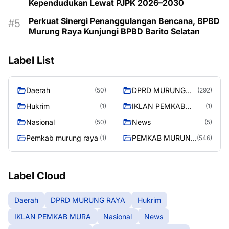
Kependudukan Lewat PJPK 2026–2030
Perkuat Sinergi Penanggulangan Bencana, BPBD
Murung Raya Kunjungi BPBD Barito Selatan
Label List
Daerah
DPRD MURUNG
(50)
(292)
RAYA
Hukrim
IKLAN PEMKAB
(1)
(1)
MURA
Nasional
News
(50)
(5)
Pemkab murung raya
PEMKAB MURUNG
(1)
(546)
RAYA
Label Cloud
Daerah
DPRD MURUNG RAYA
Hukrim
IKLAN PEMKAB MURA
Nasional
News