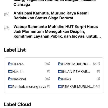
Olahraga
Antisipasi Karhutla, Murung Raya Resmi
Berlakukan Status Siaga Darurat
Wabup Rahmanto Muhidin: HUT Korpri Harus
Jadi Momentum Meneguhkan Disiplin,
Komitmen Layanan Publik, dan Inovasi untuk
Majukan Murung Raya
Label List
Daerah
DPRD MURUNG
(50)
(292)
RAYA
Hukrim
IKLAN PEMKAB
(1)
(1)
MURA
Nasional
News
(50)
(5)
Pemkab murung raya
PEMKAB MURUNG
(1)
(546)
RAYA
Label Cloud