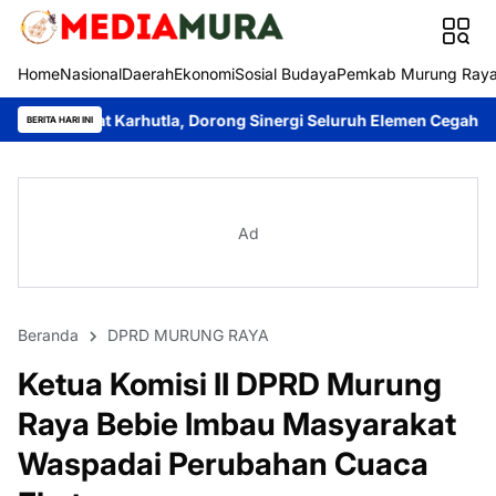
Home
Nasional
Daerah
Ekonomi
Sosial Budaya
Pemkab Murung Ray
arhutla, Dorong Sinergi Seluruh Elemen Cegah Bencana
Imanudi
BERITA HARI INI
Ad
Beranda
DPRD MURUNG RAYA
Ketua Komisi II DPRD Murung
Raya Bebie Imbau Masyarakat
Waspadai Perubahan Cuaca