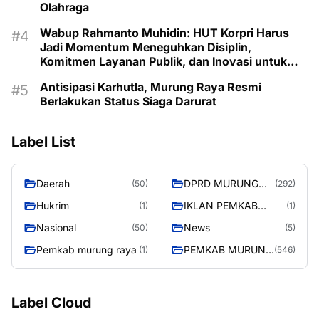
Olahraga
Wabup Rahmanto Muhidin: HUT Korpri Harus
Jadi Momentum Meneguhkan Disiplin,
Komitmen Layanan Publik, dan Inovasi untuk
Majukan Murung Raya
Antisipasi Karhutla, Murung Raya Resmi
Berlakukan Status Siaga Darurat
Label List
Daerah
DPRD MURUNG
(50)
(292)
RAYA
Hukrim
IKLAN PEMKAB
(1)
(1)
MURA
Nasional
News
(50)
(5)
Pemkab murung raya
PEMKAB MURUNG
(1)
(546)
RAYA
Label Cloud