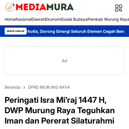
Home
Nasional
Daerah
Ekonomi
Sosial Budaya
Pemkab Murung Ray
tla, Dorong Sinergi Seluruh Elemen Cegah Bencana
Imanudin Apr
BERITA HARI INI
Ad
Beranda
DPRD MURUNG RAYA
Peringati Isra Mi’raj 1447 H,
DWP Murung Raya Teguhkan
Iman dan Pererat Silaturahmi