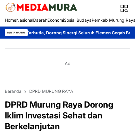
Home
Nasional
Daerah
Ekonomi
Sosial Budaya
Pemkab Murung Ray
rhutla, Dorong Sinergi Seluruh Elemen Cegah Bencana
Imanudin 
BERITA HARI INI
Ad
Beranda
DPRD MURUNG RAYA
DPRD Murung Raya Dorong
Iklim Investasi Sehat dan
Berkelanjutan