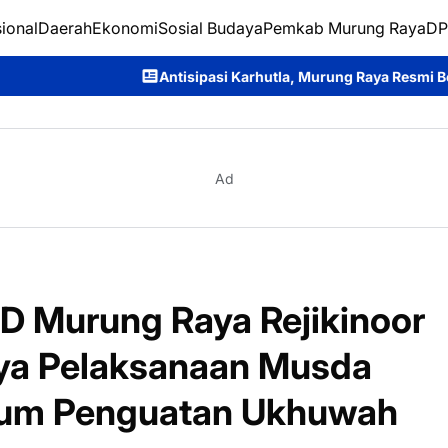
ional
Daerah
Ekonomi
Sosial Budaya
Pemkab Murung Raya
DP
Antisipasi Karhutla, Murung Raya Resmi Berlakukan Status Siaga
Ad
RD Murung Raya Rejikinoor
nya Pelaksanaan Musda
tum Penguatan Ukhuwah