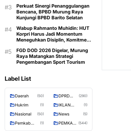
Olahraga
Perkuat Sinergi Penanggulangan
Bencana, BPBD Murung Raya
Kunjungi BPBD Barito Selatan
Wabup Rahmanto Muhidin: HUT
Korpri Harus Jadi Momentum
Meneguhkan Disiplin, Komitmen
Layanan Publik, dan Inovasi
FGD DOD 2026 Digelar, Murung
untuk Majukan Murung Raya
Raya Matangkan Strategi
Pengembangan Sport Tourism
Label List
Daerah
DPRD
(50)
(290)
MURUNG
Hukrim
IKLAN
(1)
(1)
RAYA
PEMKAB
Nasional
News
(50)
(5)
MURA
Pemkab
PEMKAB
(1)
(544)
murung raya
MURUNG