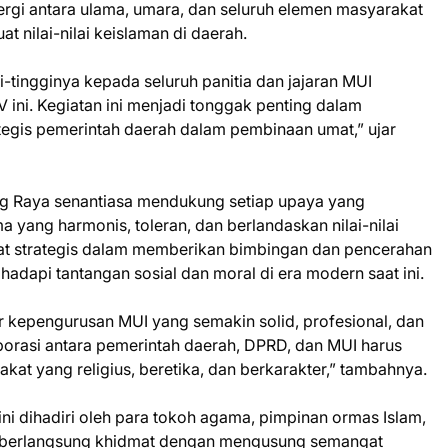
gi antara ulama, umara, dan seluruh elemen masyarakat
 nilai-nilai keislaman di daerah.
-tingginya kepada seluruh panitia dan jajaran MUI
ini. Kegiatan ini menjadi tonggak penting dalam
tegis pemerintah daerah dalam pembinaan umat,” ujar
 Raya senantiasa mendukung setiap upaya yang
ang harmonis, toleran, dan berlandaskan nilai-nilai
at strategis dalam memberikan bimbingan dan pencerahan
dapi tantangan sosial dan moral di era modern saat ini.
hir kepengurusan MUI yang semakin solid, profesional, dan
rasi antara pemerintah daerah, DPRD, dan MUI harus
kat yang religius, beretika, dan berkarakter,” tambahnya.
 dihadiri oleh para tokoh agama, pimpinan ormas Islam,
a berlangsung khidmat dengan mengusung semangat