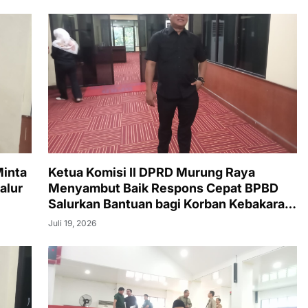
Minta
Ketua Komisi II DPRD Murung Raya
alur
Menyambut Baik Respons Cepat BPBD
Salurkan Bantuan bagi Korban Kebakaran
di Desa Tumbang Bana
Juli 19, 2026