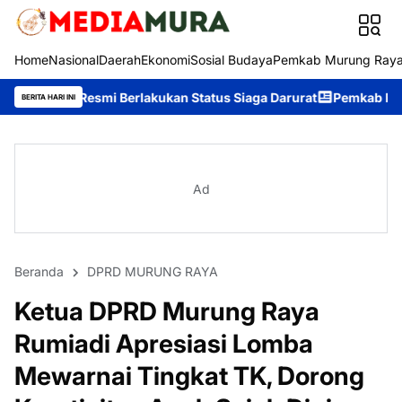
Home
Nasional
Daerah
Ekonomi
Sosial Budaya
Pemkab Murung Ray
i Berlakukan Status Siaga Darurat
Pemkab Murung Raya Wisuda S
BERITA HARI INI
Ad
Beranda
DPRD MURUNG RAYA
Ketua DPRD Murung Raya
Rumiadi Apresiasi Lomba
Mewarnai Tingkat TK, Dorong