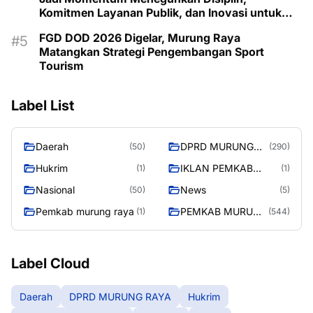
Komitmen Layanan Publik, dan Inovasi untuk
Majukan Murung Raya
FGD DOD 2026 Digelar, Murung Raya
Matangkan Strategi Pengembangan Sport
Tourism
Label List
Daerah
DPRD MURUNG
(50)
(290)
RAYA
Hukrim
IKLAN PEMKAB
(1)
(1)
MURA
Nasional
News
(50)
(5)
Pemkab murung raya
PEMKAB MURUNG
(1)
(544)
RAYA
Label Cloud
Daerah
DPRD MURUNG RAYA
Hukrim