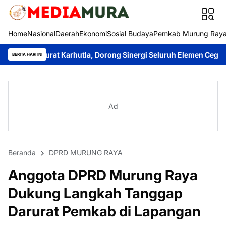
Home
Nasional
Daerah
Ekonomi
Sosial Budaya
Pemkab Murung Ray
rat Karhutla, Dorong Sinergi Seluruh Elemen Cegah Bencana
Ima
BERITA HARI INI
Ad
Beranda
DPRD MURUNG RAYA
Anggota DPRD Murung Raya
Dukung Langkah Tanggap
Darurat Pemkab di Lapangan