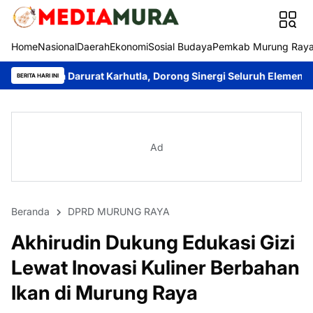
Home
Nasional
Daerah
Ekonomi
Sosial Budaya
Pemkab Murung Ray
arurat Karhutla, Dorong Sinergi Seluruh Elemen Cegah Bencana
BERITA HARI INI
Ad
Beranda
DPRD MURUNG RAYA
Akhirudin Dukung Edukasi Gizi
Lewat Inovasi Kuliner Berbahan
Ikan di Murung Raya