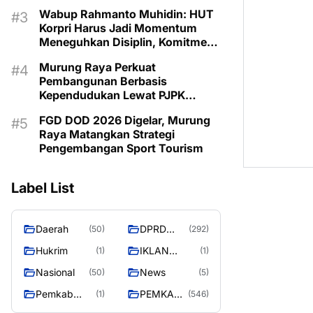
Wabup Rahmanto Muhidin: HUT
Korpri Harus Jadi Momentum
Meneguhkan Disiplin, Komitmen
Layanan Publik, dan Inovasi
Murung Raya Perkuat
untuk Majukan Murung Raya
Pembangunan Berbasis
Kependudukan Lewat PJPK
2026–2030
FGD DOD 2026 Digelar, Murung
Raya Matangkan Strategi
Pengembangan Sport Tourism
Label List
Daerah
DPRD
(50)
(292)
MURUNG
Hukrim
IKLAN
(1)
(1)
RAYA
PEMKAB
Nasional
News
(50)
(5)
MURA
Pemkab
PEMKAB
(1)
(546)
murung raya
MURUNG