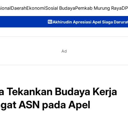
ional
Daerah
Ekonomi
Sosial Budaya
Pemkab Murung Raya
DP
Akhirudin Apresiasi Apel Siaga Darurat Karhutla, Dorong Si
Ad
a Tekankan Budaya Kerja
ngat ASN pada Apel