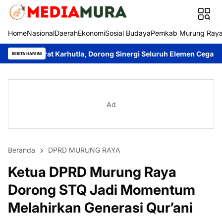
Home
Nasional
Daerah
Ekonomi
Sosial Budaya
Pemkab Murung Ray
 Karhutla, Dorong Sinergi Seluruh Elemen Cegah Bencana
Imanud
BERITA HARI INI
Ad
Beranda
DPRD MURUNG RAYA
Ketua DPRD Murung Raya
Dorong STQ Jadi Momentum
Melahirkan Generasi Qur’ani