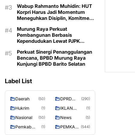
Wabup Rahmanto Muhidin: HUT
Korpri Harus Jadi Momentum
Meneguhkan Disiplin, Komitmen
Layanan Publik, dan Inovasi
Murung Raya Perkuat
untuk Majukan Murung Raya
Pembangunan Berbasis
Kependudukan Lewat PJPK
2026–2030
Perkuat Sinergi Penanggulangan
Bencana, BPBD Murung Raya
Kunjungi BPBD Barito Selatan
Label List
Daerah
DPRD
(50)
(290)
MURUNG
Hukrim
IKLAN
(1)
(1)
RAYA
PEMKAB
Nasional
News
(50)
(5)
MURA
Pemkab
PEMKAB
(1)
(544)
murung raya
MURUNG