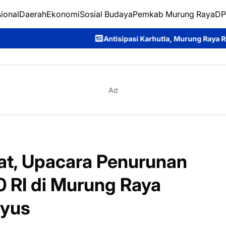
ional
Daerah
Ekonomi
Sosial Budaya
Pemkab Murung Raya
DP
Antisipasi Karhutla, Murung Raya Resmi Berlakukan Status 
Ad
t, Upacara Penurunan
 RI di Murung Raya
iyus