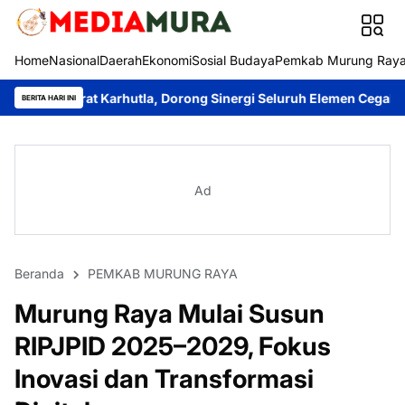
Home
Nasional
Daerah
Ekonomi
Sosial Budaya
Pemkab Murung Ray
at Karhutla, Dorong Sinergi Seluruh Elemen Cegah Bencana
Iman
BERITA HARI INI
Ad
Beranda
PEMKAB MURUNG RAYA
Murung Raya Mulai Susun
RIPJPID 2025–2029, Fokus
Inovasi dan Transformasi