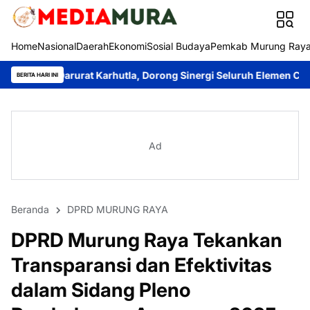
Home
Nasional
Daerah
Ekonomi
Sosial Budaya
Pemkab Murung Ray
rat Karhutla, Dorong Sinergi Seluruh Elemen Cegah Bencana
Im
BERITA HARI INI
Ad
Beranda
DPRD MURUNG RAYA
DPRD Murung Raya Tekankan
Transparansi dan Efektivitas
dalam Sidang Pleno