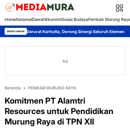
Home
Nasional
Daerah
Ekonomi
Sosial Budaya
Pemkab Murung Ray
arurat Karhutla, Dorong Sinergi Seluruh Elemen Cegah Bencana
BERITA HARI INI
Ad
Beranda
PEMKAB MURUNG RAYA
Komitmen PT Alamtri
Resources untuk Pendidikan
Murung Raya di TPN XII