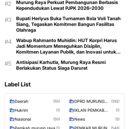
Murung Raya Perkuat Pembangunan Berbasis
Kependudukan Lewat PJPK 2026–2030
Bupati Heriyus Buka Turnamen Bola Voli Tanah
Siang, Tegaskan Komitmen Bangun Fasilitas
Olahraga
Wabup Rahmanto Muhidin: HUT Korpri Harus
Jadi Momentum Meneguhkan Disiplin,
Komitmen Layanan Publik, dan Inovasi untuk
Majukan Murung Raya
Antisipasi Karhutla, Murung Raya Resmi
Berlakukan Status Siaga Darurat
Label List
Daerah
DPRD MURUNG
(50)
(292)
RAYA
Hukrim
IKLAN PEMKAB
(1)
(1)
MURA
Nasional
News
(50)
(5)
Pemkab murung raya
PEMKAB MURUNG
(1)
(546)