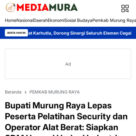
Home
Nasional
Daerah
Ekonomi
Sosial Budaya
Pemkab Murung Ray
arhutla, Dorong Sinergi Seluruh Elemen Cegah Bencana
Imanudi
BERITA HARI INI
Ad
Beranda
PEMKAB MURUNG RAYA
Bupati Murung Raya Lepas
Peserta Pelatihan Security dan
Operator Alat Berat: Siapkan