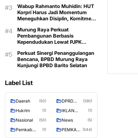
Wabup Rahmanto Muhidin: HUT
Korpri Harus Jadi Momentum
Meneguhkan Disiplin, Komitmen
Layanan Publik, dan Inovasi
Murung Raya Perkuat
untuk Majukan Murung Raya
Pembangunan Berbasis
Kependudukan Lewat PJPK
2026–2030
Perkuat Sinergi Penanggulangan
Bencana, BPBD Murung Raya
Kunjungi BPBD Barito Selatan
Label List
Daerah
DPRD
(50)
(290)
MURUNG
Hukrim
IKLAN
(1)
(1)
RAYA
PEMKAB
Nasional
News
(50)
(5)
MURA
Pemkab
PEMKAB
(1)
(544)
murung raya
MURUNG