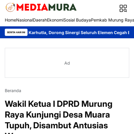
Home
Nasional
Daerah
Ekonomi
Sosial Budaya
Pemkab Murung Ray
rat Karhutla, Dorong Sinergi Seluruh Elemen Cegah Bencana
Im
BERITA HARI INI
Ad
Beranda
Wakil Ketua I DPRD Murung
Raya Kunjungi Desa Muara
Tupuh, Disambut Antusias