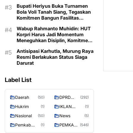
2026–2030
Bupati Heriyus Buka Turnamen
Bola Voli Tanah Siang, Tegaskan
Komitmen Bangun Fasilitas
Olahraga
Wabup Rahmanto Muhidin: HUT
Korpri Harus Jadi Momentum
Meneguhkan Disiplin, Komitmen
Layanan Publik, dan Inovasi
Antisipasi Karhutla, Murung Raya
untuk Majukan Murung Raya
Resmi Berlakukan Status Siaga
Darurat
Label List
Daerah
DPRD
(50)
(292)
MURUNG
Hukrim
IKLAN
(1)
(1)
RAYA
PEMKAB
Nasional
News
(50)
(5)
MURA
Pemkab
PEMKAB
(1)
(546)
murung raya
MURUNG