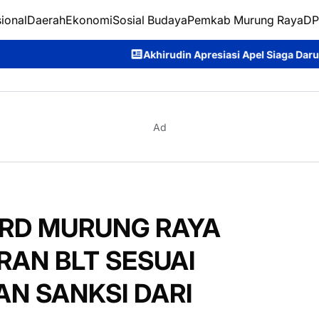
ional
Daerah
Ekonomi
Sosial Budaya
Pemkab Murung Raya
DP
Akhirudin Apresiasi Apel Siaga Darurat Karhutla, Doro
Ad
PRD MURUNG RAYA
RAN BLT SESUAI
AN SANKSI DARI