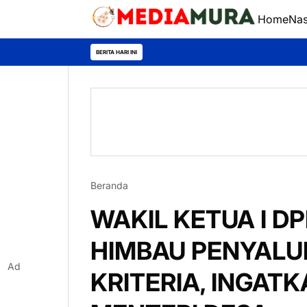
Home
Nas
BERITA HARI INI
Beranda
WAKIL KETUA I D
HIMBAU PENYALU
Ad
KRITERIA, INGATK