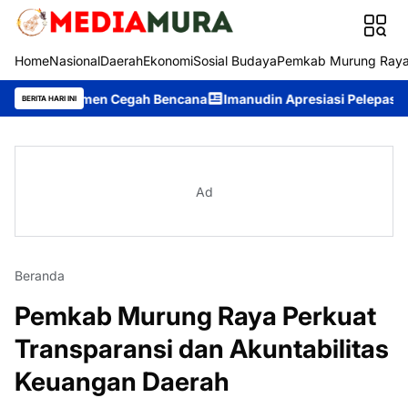
Home
Nasional
Daerah
Ekonomi
Sosial Budaya
Pemkab Murung Ray
 Elemen Cegah Bencana
Imanudin Apresiasi Pelepasan Kontingen
BERITA HARI INI
Ad
Beranda
Pemkab Murung Raya Perkuat
Transparansi dan Akuntabilitas
Keuangan Daerah