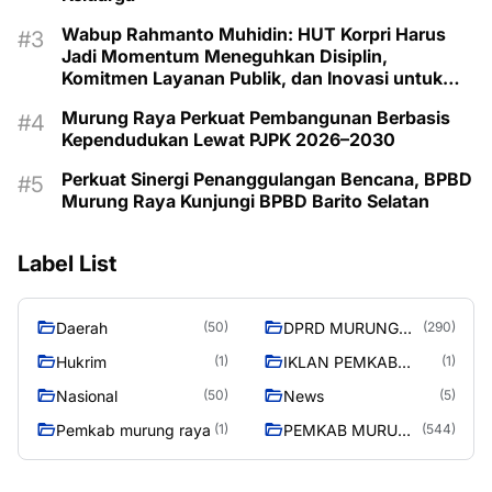
Wabup Rahmanto Muhidin: HUT Korpri Harus
Jadi Momentum Meneguhkan Disiplin,
Komitmen Layanan Publik, dan Inovasi untuk
Majukan Murung Raya
Murung Raya Perkuat Pembangunan Berbasis
Kependudukan Lewat PJPK 2026–2030
Perkuat Sinergi Penanggulangan Bencana, BPBD
Murung Raya Kunjungi BPBD Barito Selatan
Label List
Daerah
DPRD MURUNG
(50)
(290)
RAYA
Hukrim
IKLAN PEMKAB
(1)
(1)
MURA
Nasional
News
(50)
(5)
Pemkab murung raya
PEMKAB MURUNG
(1)
(544)
RAYA