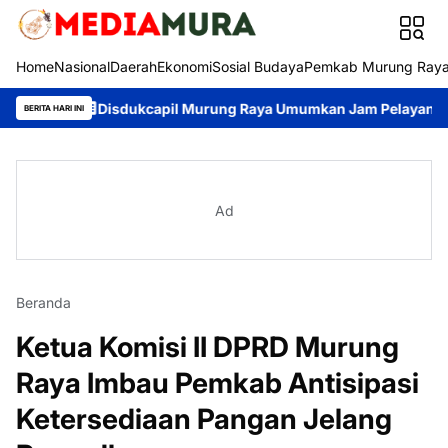
Home
Nasional
Daerah
Ekonomi
Sosial Budaya
Pemkab Murung Ray
Disdukcapil Murung Raya Umumkan Jam Pelayanan Adminduk,
BERITA HARI INI
Ad
Beranda
Ketua Komisi II DPRD Murung
Raya Imbau Pemkab Antisipasi
Ketersediaan Pangan Jelang