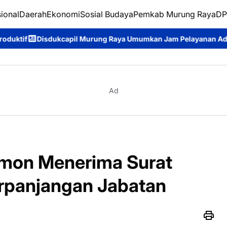
ional
Daerah
Ekonomi
Sosial Budaya
Pemkab Murung Raya
DP
pil Murung Raya Umumkan Jam Pelayanan Adminduk, Masyarakat
Ad
rmon Menerima Surat
rpanjangan Jabatan