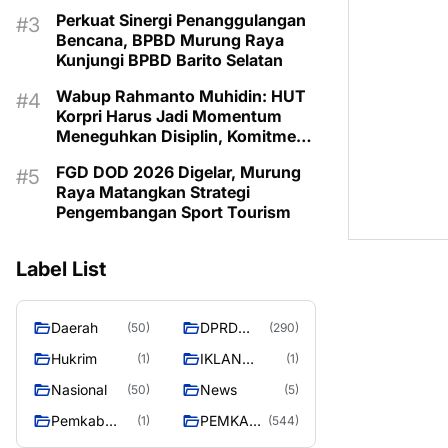
Olahraga
Perkuat Sinergi Penanggulangan
Bencana, BPBD Murung Raya
Kunjungi BPBD Barito Selatan
Wabup Rahmanto Muhidin: HUT
Korpri Harus Jadi Momentum
Meneguhkan Disiplin, Komitmen
Layanan Publik, dan Inovasi
FGD DOD 2026 Digelar, Murung
untuk Majukan Murung Raya
Raya Matangkan Strategi
Pengembangan Sport Tourism
Label List
Daerah
DPRD
(50)
(290)
MURUNG
Hukrim
IKLAN
(1)
(1)
RAYA
PEMKAB
Nasional
News
(50)
(5)
MURA
Pemkab
PEMKAB
(1)
(544)
murung raya
MURUNG