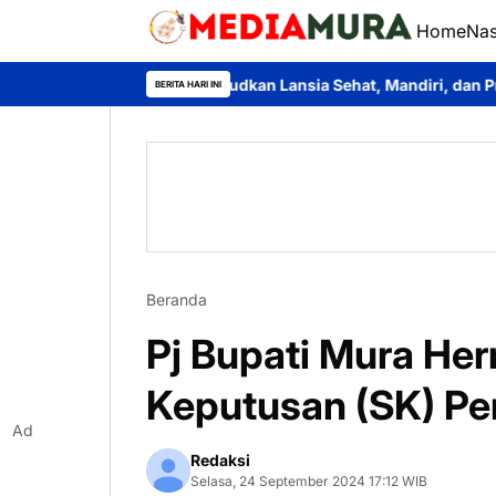
Home
Nas
tah”, Wujudkan Lansia Sehat, Mandiri, dan Produktif
Disdukca
BERITA HARI INI
Beranda
Pj Bupati Mura He
Keputusan (SK) Pe
Ad
Redaksi
Selasa, 24 September 2024 17:12 WIB