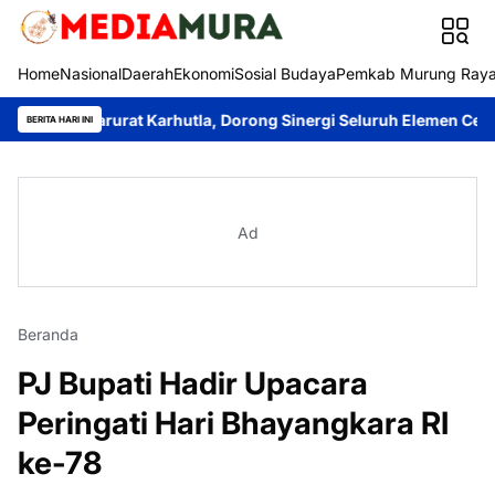
Home
Nasional
Daerah
Ekonomi
Sosial Budaya
Pemkab Murung Ray
 Darurat Karhutla, Dorong Sinergi Seluruh Elemen Cegah Bencana
BERITA HARI INI
Ad
Beranda
PJ Bupati Hadir Upacara
Peringati Hari Bhayangkara RI
ke-78