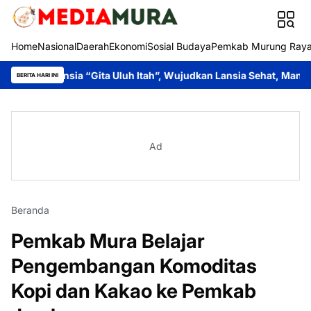
Home
Nasional
Daerah
Ekonomi
Sosial Budaya
Pemkab Murung Ray
a “Gita Uluh Itah”, Wujudkan Lansia Sehat, Mandiri, dan Produk
BERITA HARI INI
Ad
Beranda
Pemkab Mura Belajar
Pengembangan Komoditas
Kopi dan Kakao ke Pemkab