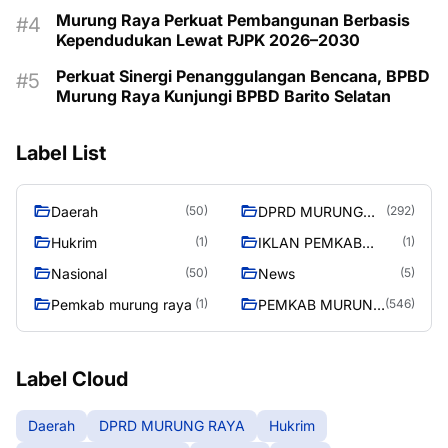
Majukan Murung Raya
Murung Raya Perkuat Pembangunan Berbasis
Kependudukan Lewat PJPK 2026–2030
Perkuat Sinergi Penanggulangan Bencana, BPBD
Murung Raya Kunjungi BPBD Barito Selatan
Label List
Daerah
DPRD MURUNG
(50)
(292)
RAYA
Hukrim
IKLAN PEMKAB
(1)
(1)
MURA
Nasional
News
(50)
(5)
Pemkab murung raya
PEMKAB MURUNG
(1)
(546)
RAYA
Label Cloud
Daerah
DPRD MURUNG RAYA
Hukrim