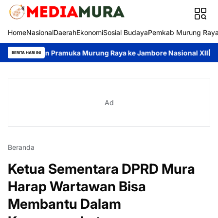
Home
Nasional
Daerah
Ekonomi
Sosial Budaya
Pemkab Murung Ray
gen Pramuka Murung Raya ke Jambore Nasional XII
Pemkab Muru
BERITA HARI INI
Ad
Beranda
Ketua Sementara DPRD Mura
Harap Wartawan Bisa
Membantu Dalam