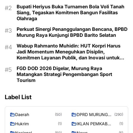
Bupati Heriyus Buka Turnamen Bola Voli Tanah
Siang, Tegaskan Komitmen Bangun Fasilitas
Olahraga
Perkuat Sinergi Penanggulangan Bencana, BPBD
Murung Raya Kunjungi BPBD Barito Selatan
Wabup Rahmanto Muhidin: HUT Korpri Harus
Jadi Momentum Meneguhkan Disiplin,
Komitmen Layanan Publik, dan Inovasi untuk
Majukan Murung Raya
FGD DOD 2026 Digelar, Murung Raya
Matangkan Strategi Pengembangan Sport
Tourism
Label List
Daerah
DPRD MURUNG
(50)
(290)
RAYA
Hukrim
IKLAN PEMKAB
(1)
(1)
MURA
Nasional
News
(50)
(5)