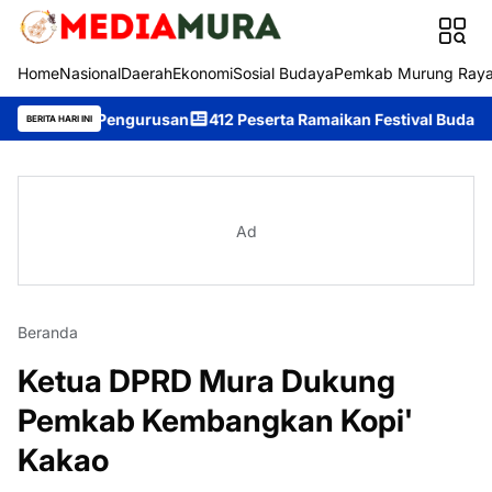
Home
Nasional
Daerah
Ekonomi
Sosial Budaya
Pemkab Murung Ray
tu Pengurusan
412 Peserta Ramaikan Festival Budaya Tira Tang
BERITA HARI INI
Ad
Beranda
Ketua DPRD Mura Dukung
Pemkab Kembangkan Kopi'
Kakao